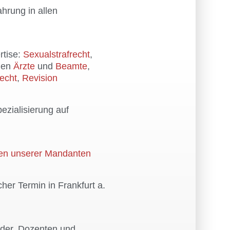
hrung in allen
rtise:
Sexualstrafrecht
,
egen
Ärzte
und
Beamte
,
recht
,
Revision
ezialisierung auf
en unserer Mandanten
cher Termin in Frankfurt a.
der, Dozenten und