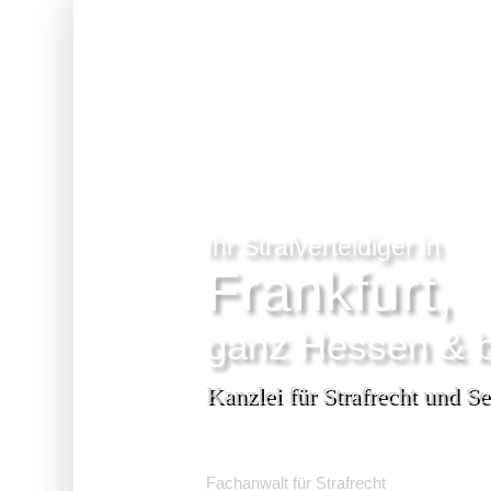
…
Ihr Strafverteidiger in
Frankfurt,
ganz Hessen & 
Kanzlei für Strafrecht und Se
Dr. Jonas Hennig
Fachanwalt für Strafrecht