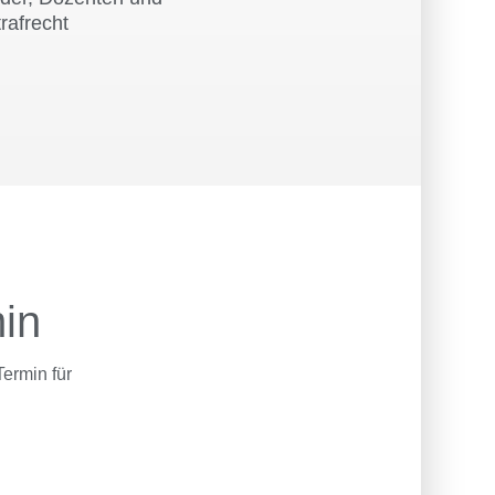
rafrecht
min
Termin für