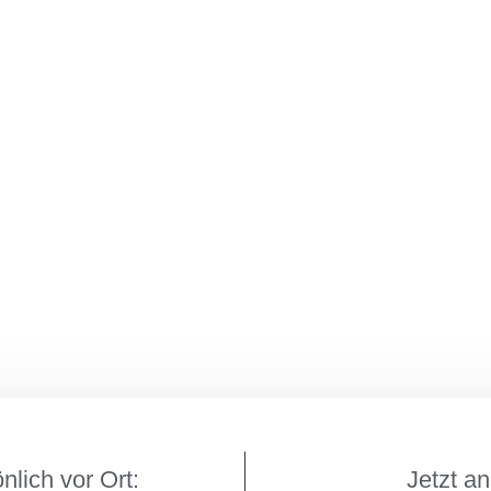
…
nlich vor Ort:
Jetzt an