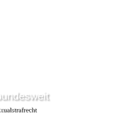
bundesweit
xualstrafrecht