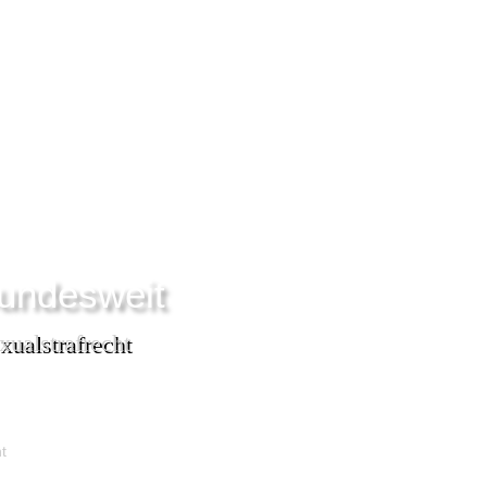
undesweit
xualstrafrecht
t