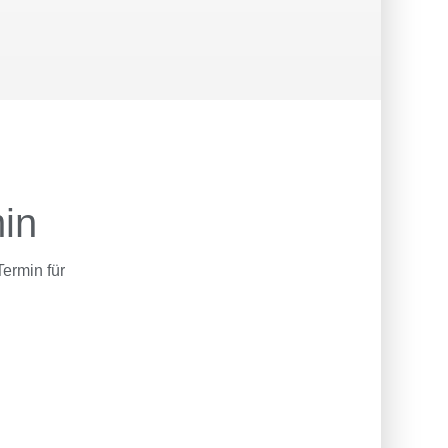
min
Termin für