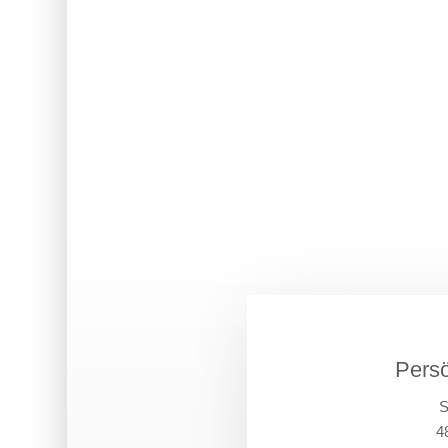
Persö
S
4