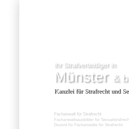
…
Ihr Strafverteidiger in
Münster
& b
Kanzlei für Strafrecht und Se
Dr. Jonas Hennig
Fachanwalt für Strafrecht
Fachanwaltsausbilder für Sexualstrafrech
Dozent für Fachanwälte für Strafrecht