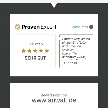
Mehr Infos
Empfehlung! Als ich
einiger Straftaten
5.00 von 5
aufgrund von
sexuellen
Übergriffen
SEHR GUT
bezichtigt wurde,
war ich völlig
17.11.2025
schockiert und
fühlte mich hilflos.
Durch diese
massiven
Tatvorwürfe war ich
am Boden zerstört
und ich stellte mir
immer wieder die
Frage nach dem
Bewertungen bei
„warum“. In
www.anwalt.de
meinem ersten
Prozess wurde ich
von einem anderen