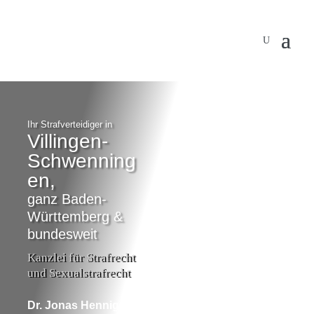
…
Ihr Strafverteidiger in
Villingen-
Schwenning
en,
ganz Baden-
Württemberg &
bundesweit
Kanzlei für Strafrecht
und Sexualstrafrecht
Dr. Jonas Hennig