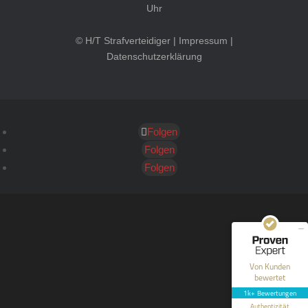
Uhr
© H/T Strafverteidiger |
Impressum
|
Datenschutzerklärung
Folgen
Kundenbewertungen und Erfahrungen zu
HT Strafverteidiger
Folgen
Folgen
SEHR GUT
100%
Empfehlungen auf
ProvenExpert.com
4,99 / 5,00
40
1.646
Bewertungen auf
Bewertungen von 12
Von Kunden
ProvenExpert.com
anderen Quellen
bewertet
1k+ Bewertungen
Blick aufs ProvenExpert-Profil werfen
Authentizität