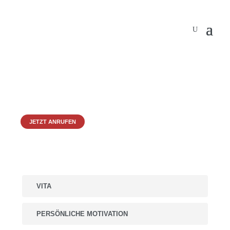
Svea Riepshoff
Rechtsanwältin, Strafverteidigerin
JETZT ANRUFEN
VITA
PERSÖNLICHE MOTIVATION