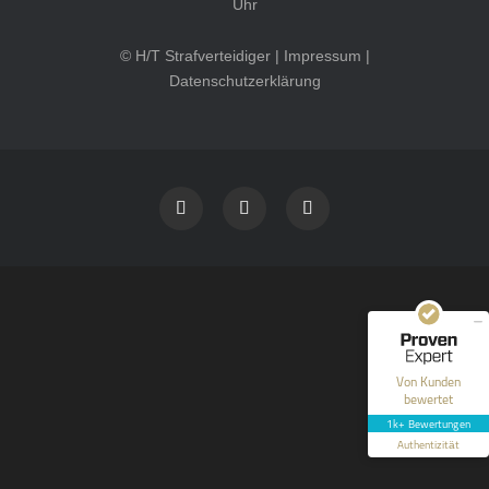
Uhr
© H/T Strafverteidiger |
Impressum
|
Datenschutzerklärung
Kundenbewertungen und Erfahrungen zu
HT Strafverteidiger
SEHR GUT
100%
Empfehlungen auf
ProvenExpert.com
4,99 / 5,00
40
1.646
Bewertungen auf
Bewertungen von 12
Von Kunden
ProvenExpert.com
anderen Quellen
bewertet
1k+ Bewertungen
Blick aufs ProvenExpert-Profil werfen
Authentizität