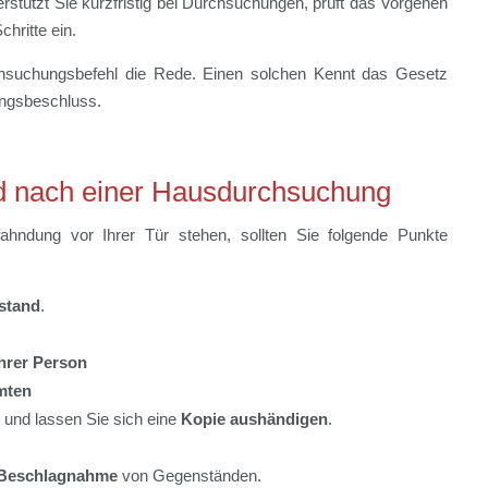
rstützt Sie kurzfristig bei Durchsuchungen, prüft das Vorgehen
hritte ein.
hsuchungsbefehl die Rede. Einen solchen Kennt das Gesetz
hungsbeschluss.
d nach einer Hausdurchsuchung
fahndung vor Ihrer Tür stehen, sollten Sie folgende Punkte
stand
.
hrer Person
mten
und lassen Sie sich eine
Kopie aushändigen
.
r Beschlagnahme
von Gegenständen.