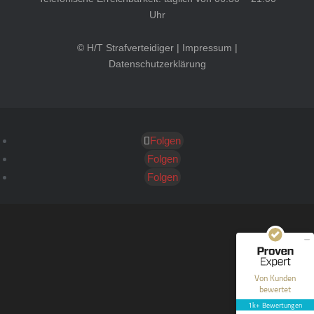
Uhr
© H/T Strafverteidiger |
Impressum
|
Datenschutzerklärung
Folgen
Kundenbewertungen und Erfahrungen zu
HT Strafverteidiger
Folgen
Folgen
SEHR GUT
100%
Empfehlungen auf
ProvenExpert.com
4,99 / 5,00
40
1.646
Bewertungen auf
Bewertungen von 12
Von Kunden
ProvenExpert.com
anderen Quellen
bewertet
1k+ Bewertungen
Blick aufs ProvenExpert-Profil werfen