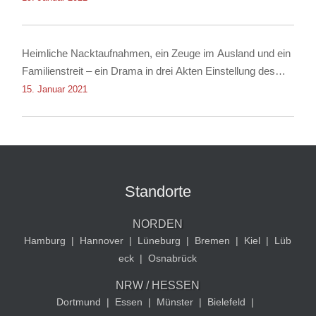
Heimliche Nacktaufnahmen, ein Zeuge im Ausland und ein
Familienstreit – ein Drama in drei Akten Einstellung des
Verfahrens dank Rechtsanwalt für Strafrecht Christian
15. Januar 2021
Albrecht
Standorte
NORDEN
Hamburg
|
Hannover
|
Lüneburg
|
Bremen
|
Kiel
|
Lüb
eck
|
Osnabrück
NRW / HESSEN
Dortmund
|
Essen
|
Münster
|
Bielefeld
|