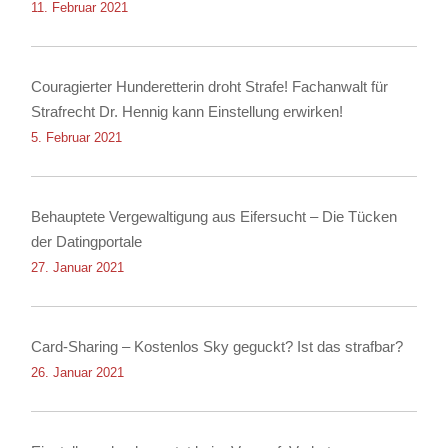
Diebstahls sowie der Körperverletzung
11. Februar 2021
Couragierter Hunderetterin droht Strafe! Fachanwalt für
Strafrecht Dr. Hennig kann Einstellung erwirken!
5. Februar 2021
Behauptete Vergewaltigung aus Eifersucht – Die Tücken
der Datingportale
27. Januar 2021
Card-Sharing – Kostenlos Sky geguckt? Ist das strafbar?
26. Januar 2021