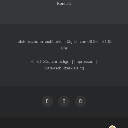
Kontakt
Telefonische Erreichbarkeit: täglich von 06:30 – 21:00
Uhr
© H/T Strafverteidiger |
Impressum
|
Datenschutzerklärung
Kundenbewertungen und Erfahrungen zu
HT Strafverteidiger
SEHR GUT
100%
Empfehlungen auf
ProvenExpert.com
4,99 / 5,00