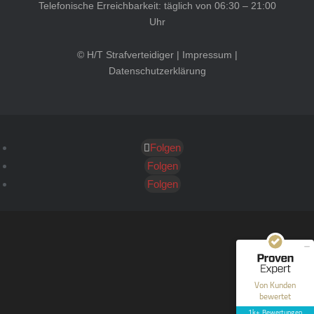
Telefonische Erreichbarkeit: täglich von 06:30 – 21:00
Uhr
© H/T Strafverteidiger |
Impressum
|
Datenschutzerklärung
Folgen
Kundenbewertungen und Erfahrungen zu
HT Strafverteidiger
Folgen
Folgen
SEHR GUT
100%
Empfehlungen auf
ProvenExpert.com
4,99 / 5,00
40
1.646
Bewertungen auf
Bewertungen von 12
Von Kunden
ProvenExpert.com
anderen Quellen
bewertet
1k+ Bewertungen