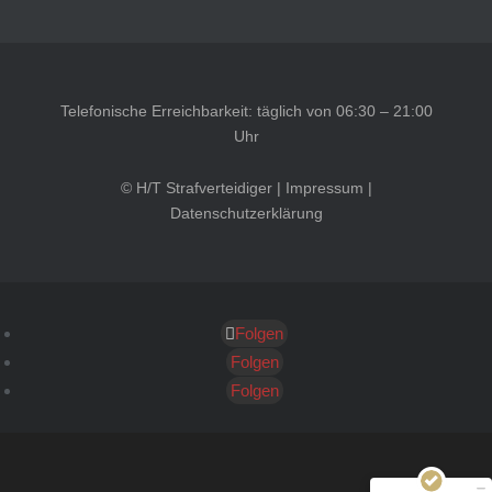
Telefonische Erreichbarkeit: täglich von 06:30 – 21:00
Uhr
© H/T Strafverteidiger |
Impressum
|
Datenschutzerklärung
Folgen
Kundenbewertungen und Erfahrungen zu
HT Strafverteidiger
Folgen
Folgen
SEHR GUT
100%
Empfehlungen auf
ProvenExpert.com
4,99 / 5,00