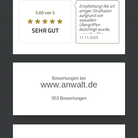
Empfehlung! Als ich
einiger Straftaten
5.00 von 5
aufgrund von
sexuellen
Übergriffen
SEHR GUT
bezichtigt wurde,
war ich völlig
17.11.2025
schockiert und
fühlte mich hilflos.
Durch diese
massiven
Tatvorwürfe war ich
am Boden zerstört
und ich stellte mir
immer wieder die
Frage nach dem
Bewertungen bei
„warum“. In
www.anwalt.de
meinem ersten
Prozess wurde ich
von einem anderen
Rechtsanwalt
953 Bewertungen
vertreten und zu
einer
Gefängnisstrafe
verurteilt.
Glücklicherweise
stieß ich im
Internet auf Herrn
Dr. Hennig, der mich