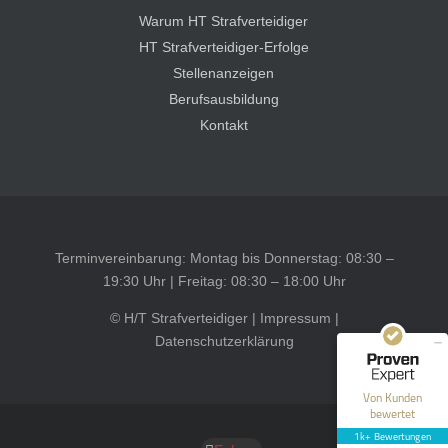
Warum HT Strafverteidiger
HT Strafverteidiger-Erfolge
Stellenanzeigen
Berufsausbildung
Kontakt
Kundenbewertungen und Erfahrungen zu
HT Strafverteidiger
Terminvereinbarung: Montag bis Donnerstag: 08:30 –
SEHR GUT
100%
19:30 Uhr | Freitag: 08:30 – 18:00 Uhr
Empfehlungen auf
ProvenExpert.com
4,99 / 5,00
© H/T Strafverteidiger |
Impressum
|
Datenschutzerklärung
40
1.646
Bewertungen auf
Bewertungen von 12
Von Kunden
ProvenExpert.com
anderen Quellen
bewertet
1k+ Bewertungen
Blick aufs ProvenExpert-Profil werfen