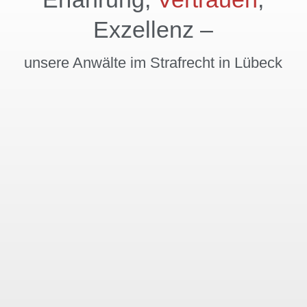
empfehlen, der
einen erstklassigen
Exzellenz –
Fachanwalt für
Strafrecht sucht.
Vielen Dank, Herr
Dr. jur. Hennig.
unsere Anwälte im Strafrecht in Lübeck
…