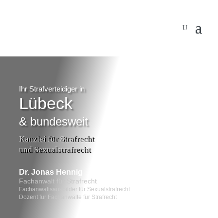
…
Ihr Strafverteidiger in
Lübeck
& bundesweit
Kanzlei für Strafrecht
und Sexualstrafrecht
Dr. Jonas Hennig
Fachanwalt für Strafrecht
Fachanwaltsausbilder für Sexualstrafrecht
Dozent für Fachanwälte für Strafrecht