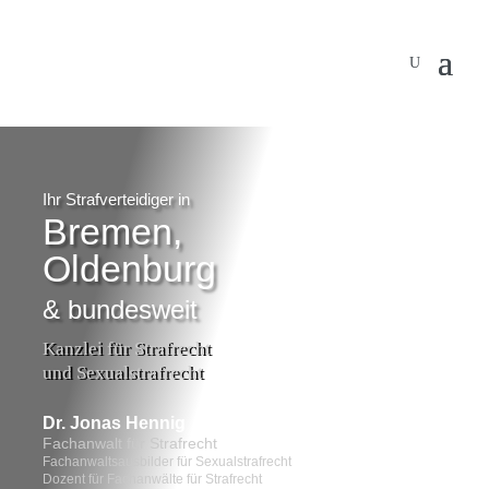
…
Ihr Strafverteidiger in
Bremen,
Oldenburg
& bundesweit
Kanzlei für Strafrecht
und Sexualstrafrecht
Dr. Jonas Hennig
Fachanwalt für Strafrecht
Fachanwaltsausbilder für Sexualstrafrecht
Dozent für Fachanwälte für Strafrecht