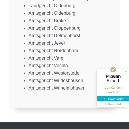
Landgericht Oldenburg
Amtsgericht Oldenburg
Amtsgericht Brake
Amtsgericht Cloppenburg
Kundenbewertungen und Erfahrungen zu
Amtsgericht Delmenhorst
HT Strafverteidiger
Amtsgericht Jever
SEHR GUT
100%
Amtsgericht Nordenham
Amtsgericht Varel
Empfehlungen auf
ProvenExpert.com
4,99 / 5,00
Amtsgericht Vechta
Amtsgericht Westerstede
40
1.646
Amtsgericht Wildeshausen
Bewertungen auf
Bewertungen von 12
Von Kunden
Amtsgericht Wilhelmshaven
ProvenExpert.com
anderen Quellen
bewertet
1k+ Bewertungen
Blick aufs ProvenExpert-Profil werfen
Authentizität