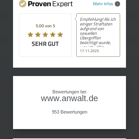
Mehr Infos
Empfehlung! Als ich
einiger Straftaten
5.00 von 5
aufgrund von
sexuellen
Übergriffen
SEHR GUT
bezichtigt wurde,
war ich völlig
17.11.2025
schockiert und
fühlte mich hilflos.
Durch diese
massiven
Tatvorwürfe war ich
am Boden zerstört
und ich stellte mir
immer wieder die
Frage nach dem
Bewertungen bei
„warum“. In
www.anwalt.de
meinem ersten
Prozess wurde ich
von einem anderen
Rechtsanwalt
953 Bewertungen
vertreten und zu
einer
Gefängnisstrafe
verurteilt.
Glücklicherweise