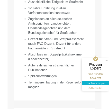
Ausschließliche Tätigkeit im Strafrecht
12 Jahre Erfahrung in allen
Verfahrensstadien bundesweit
Zugelassen an allen deutschen
Amtsgerichten, Landgerichten,
Kundenbewertungen und Erfahrungen zu
Oberlandesgerichten und dem
HT Strafverteidiger
Bundesgerichtshof für Strafsachen
Dozent für Straf- und Strafprozessrecht
SEHR GUT
100%
(auch FAO-Dozent: Dozent für andere
Fachanwälte im Strafrecht
Empfehlungen auf
ProvenExpert.com
4,99 / 5,00
Abschluss mit Doppelprädikatsexamen
(Landesbester)
40
1.646
Autor zahlreicher strafrechtlicher
Publikationen
Bewertungen auf
Bewertungen von 12
Von Kunden
ProvenExpert.com
anderen Quellen
Spitzenbewertungen
bewertet
Terminvereinbarung in der Regel sofort
1k+ Bewertungen
Blick aufs ProvenExpert-Profil werfen
möglich
Authentizität