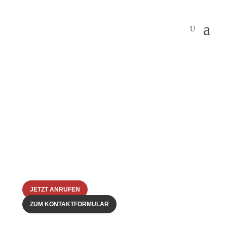
{
Wir stehen an
Ihrer Seite –
egal ob
schuldig oder
unschuldig
JETZT ANRUFEN
ZUM KONTAKTFORMULAR