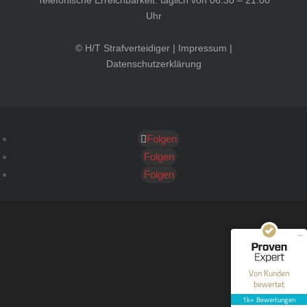
Telefonische Erreichbarkeit: täglich von 06:30 – 21:00
Uhr
© H/T Strafverteidiger |
Impressum
|
Datenschutzerklärung
Folgen
Kundenbewertungen und Erfahrungen zu
HT Strafverteidiger
Folgen
Folgen
SEHR GUT
100%
Empfehlungen auf
ProvenExpert.com
4,99 / 5,00
40
1.646
Bewertungen auf
Bewertungen von 12
Von Kunden
ProvenExpert.com
anderen Quellen
bewertet
1k+ Bewertungen
Blick aufs ProvenExpert-Profil werfen