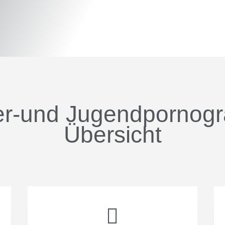
er-und Jugendpornogra
Übersicht
