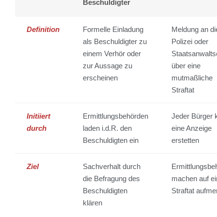
einer Anzeige? Hier hilft ein direkter Vergleich:
Beschuldigter
Definition
Formelle Einladung
Meldung an di
als Beschuldigter zu
Polizei oder
einem Verhör oder
Staatsanwalts
zur Aussage zu
über eine
erscheinen
mutmaßliche
Straftat
Initiiert
Ermittlungsbehörden
Jeder Bürger 
durch
laden i.d.R. den
eine Anzeige
Beschuldigten ein
erstetten
Ziel
Sachverhalt durch
Ermittlungsbe
die Befragung des
machen auf ei
Beschuldigten
Straftat aufm
klären