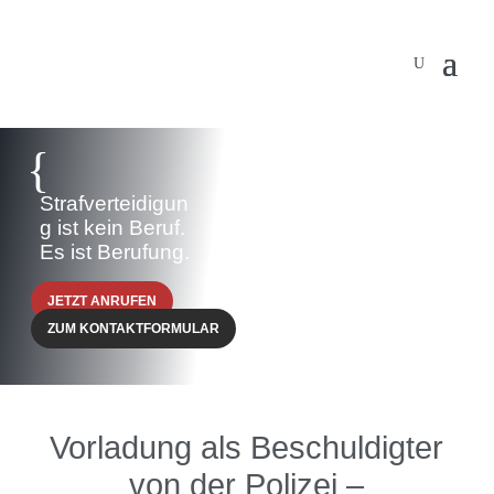
{
Strafverteidigun
g ist kein Beruf.
Es ist Berufung.
JETZT ANRUFEN
ZUM KONTAKTFORMULAR
Vorladung als Beschuldigter
von der Polizei –