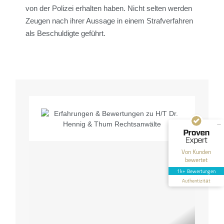
von der Polizei erhalten haben. Nicht selten werden
Zeugen nach ihrer Aussage in einem Strafverfahren
als Beschuldigte geführt.
Kundenbewertungen und Erfahrungen zu
HT Strafverteidiger
SEHR GUT
100%
Empfehlungen auf
ProvenExpert.com
4,99 / 5,00
40
1.646
Bewertungen auf
Bewertungen von 12
Von Kunden
ProvenExpert.com
anderen Quellen
bewertet
1k+ Bewertungen
Blick aufs ProvenExpert-Profil werfen
Authentizität