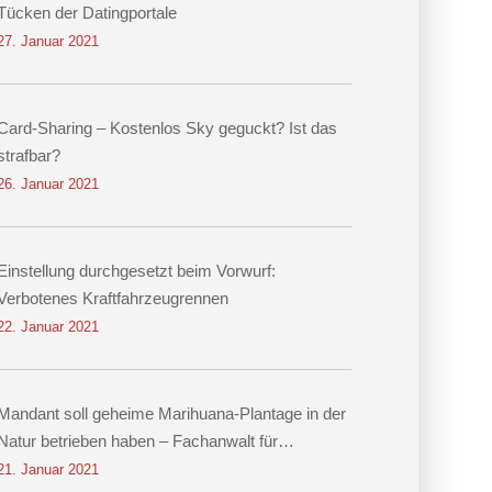
Tücken der Datingportale
27. Januar 2021
Card-Sharing – Kostenlos Sky geguckt? Ist das
strafbar?
26. Januar 2021
Einstellung durchgesetzt beim Vorwurf:
Verbotenes Kraftfahrzeugrennen
22. Januar 2021
Mandant soll geheime Marihuana-Plantage in der
Natur betrieben haben – Fachanwalt für
Strafrecht Dr. Hennig erwirkt Einstellung
21. Januar 2021