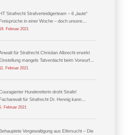
HT Strafrecht Strafverteidigerteam – 6 „laute“
Freisprüche in einer Woche – doch unsere
größten Erfolge sind leise
18. Februar 2021
Anwalt für Strafrecht Christian Albrecht erwirkt
Einstellung mangels Tatverdacht beim Vorwurf
des räuberischen Diebstahls sowie der
11. Februar 2021
Körperverletzung
Couragierter Hunderetterin droht Strafe!
Fachanwalt für Strafrecht Dr. Hennig kann
Einstellung erwirken!
5. Februar 2021
Behauptete Vergewaltigung aus Eifersucht – Die