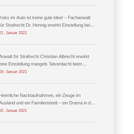
Koks im Auto ist keine gute Idee! – Fachanwalt
für Strafrecht Dr. Hennig erwirkt Einstellung beim
Vorwurf des Besitzes von Kokain!
21. Januar 2021
Anwalt für Strafrecht Christian Albrecht erwirkt
eine Einstellung mangels Tatverdacht beim
Vorwurf der Nachstellung
19. Januar 2021
Heimliche Nacktaufnahmen, ein Zeuge im
Ausland und ein Familienstreit – ein Drama in drei
Akten Einstellung des Verfahrens dank
15. Januar 2021
Rechtsanwalt für Strafrecht Christian Albrecht