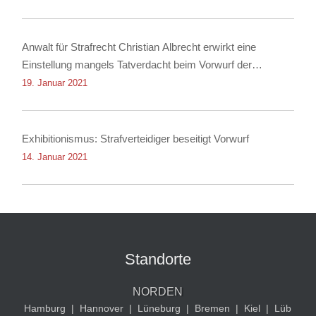
Anwalt für Strafrecht Christian Albrecht erwirkt eine
Einstellung mangels Tatverdacht beim Vorwurf der
Nachstellung
19. Januar 2021
Exhibitionismus: Strafverteidiger beseitigt Vorwurf
14. Januar 2021
Standorte
NORDEN
Hamburg
|
Hannover
|
Lüneburg
|
Bremen
|
Kiel
|
Lüb