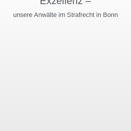
Exzellenz –
Strafrecht sucht.
Vielen Dank, Herr
Dr. jur. Hennig.
unsere Anwälte im Strafrecht in Bonn
…