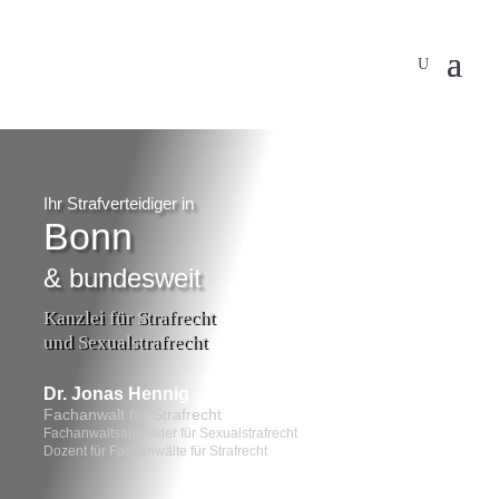
…
Ihr Strafverteidiger in
Bonn
& bundesweit
Kanzlei für Strafrecht
und Sexualstrafrecht
Dr. Jonas Hennig
Fachanwalt für Strafrecht
Fachanwaltsausbilder für Sexualstrafrecht
Dozent für Fachanwälte für Strafrecht