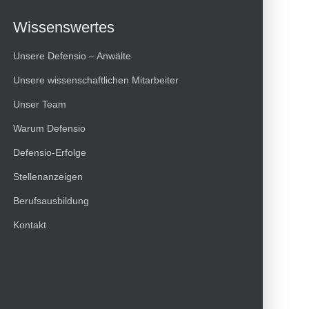
Wissenswertes
Unsere Defensio – Anwälte
Unsere wissenschaftlichen Mitarbeiter
Unser Team
Warum Defensio
Defensio-Erfolge
Stellenanzeigen
Berufsausbildung
Kundenbewertungen und Erfahrungen zu
Kontakt
HT Strafverteidiger
100%
SEHR GUT
Empfehlungen auf
ProvenExpert.com
4,99 / 5,00