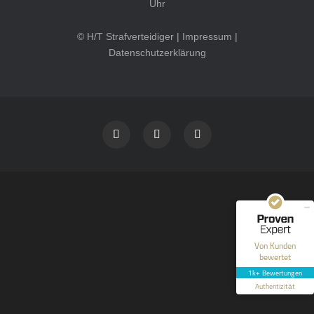
Uhr
© H/T Strafverteidiger |
Impressum
|
Datenschutzerklärung
Kundenbewertungen und Erfahrungen zu
HT Strafverteidiger
SEHR GUT
100%
Empfehlungen auf
ProvenExpert.com
4,99 / 5,00
40
1.646
Bewertungen auf
Bewertungen von 12
Von Kunden
ProvenExpert.com
anderen Quellen
bewertet
1k+ Bewertungen
Blick aufs ProvenExpert-Profil werfen
Authentizität