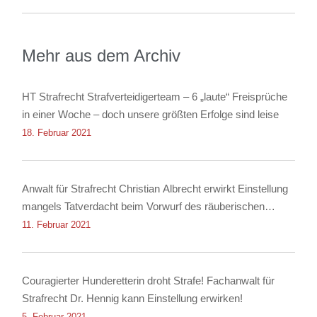
Mehr aus dem Archiv
HT Strafrecht Strafverteidigerteam – 6 „laute“ Freisprüche
in einer Woche – doch unsere größten Erfolge sind leise
18. Februar 2021
Anwalt für Strafrecht Christian Albrecht erwirkt Einstellung
mangels Tatverdacht beim Vorwurf des räuberischen
Diebstahls sowie der Körperverletzung
11. Februar 2021
Couragierter Hunderetterin droht Strafe! Fachanwalt für
Strafrecht Dr. Hennig kann Einstellung erwirken!
5. Februar 2021