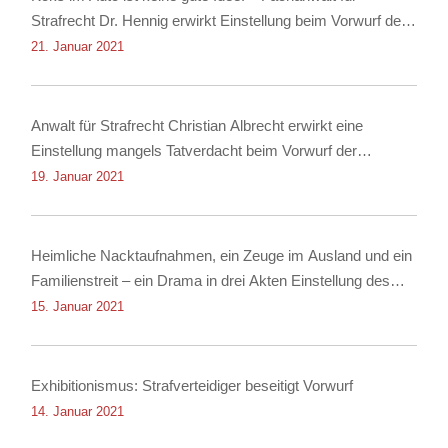
Strafrecht Dr. Hennig erwirkt Einstellung beim Vorwurf des
Besitzes von Kokain!
21. Januar 2021
Anwalt für Strafrecht Christian Albrecht erwirkt eine
Einstellung mangels Tatverdacht beim Vorwurf der
Nachstellung
19. Januar 2021
Heimliche Nacktaufnahmen, ein Zeuge im Ausland und ein
Familienstreit – ein Drama in drei Akten Einstellung des
Verfahrens dank Rechtsanwalt für Strafrecht Christian
15. Januar 2021
Albrecht
Exhibitionismus: Strafverteidiger beseitigt Vorwurf
14. Januar 2021