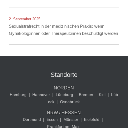
2. September 2025
Sexualstrafrecht in der medizinischen Praxis: wenn
Gynäkolog:innen oder Therapeut:innen beschuldigt werden
Standorte
NORDEN
Hamburg
|
Hannover
|
Lüneburg
|
Bremen
|
Kiel
|
Lüb
eck
|
Osnabrück
NRW / HESSEN
Dortmund
|
Essen
|
Münster
|
Bielefeld
|
Frankfurt am Main