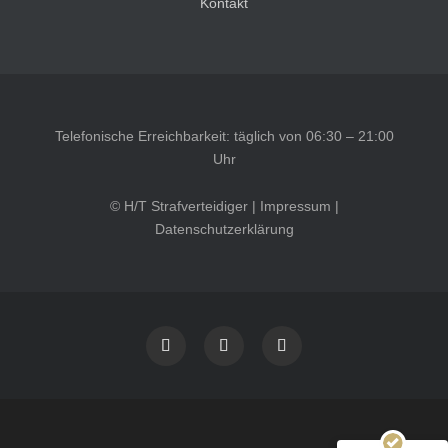
Kontakt
Telefonische Erreichbarkeit: täglich von 06:30 – 21:00
Uhr
© H/T Strafverteidiger |
Impressum
|
Datenschutzerklärung
Kundenbewertungen und Erfahrungen zu
HT Strafverteidiger
SEHR GUT
100%
Empfehlungen auf
ProvenExpert.com
4,99 / 5,00