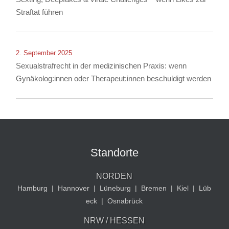
Straftat führen
2. September 2025
Sexualstrafrecht in der medizinischen Praxis: wenn
Gynäkolog:innen oder Therapeut:innen beschuldigt werden
Standorte
NORDEN
Hamburg
|
Hannover
|
Lüneburg
|
Bremen
|
Kiel
|
Lüb
eck
|
Osnabrück
NRW / HESSEN