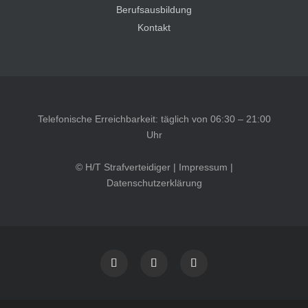
Berufsausbildung
Kontakt
Telefonische Erreichbarkeit: täglich von 06:30 – 21:00
Uhr
© H/T Strafverteidiger |
Impressum
|
Datenschutzerklärung
Kundenbewertungen und Erfahrungen zu
HT Strafverteidiger
SEHR GUT
100%
Empfehlungen auf