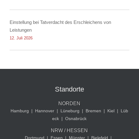
Einstellung bei Tatverdacht des Erschleichens von
Leistungen
12. Juli 2026
Standorte
NORDEN
Hamburg
|
Hannover
|
Lüneburg
|
Bremen
|
Kiel
|
Lüb
eck
|
Osnabrück
NRW / HESSEN
Dortmund
|
Essen
|
Münster
|
Bielefeld
|