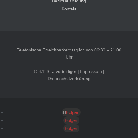
Berufsausbildung
Kontakt
Telefonische Erreichbarkeit: täglich von 06:30 – 21:00
Uhr
© H/T Strafverteidiger |
Impressum
|
Datenschutzerklärung
Folgen
Kundenbewertungen und Erfahrungen zu
HT Strafverteidiger
Folgen
Folgen
SEHR GUT
100%