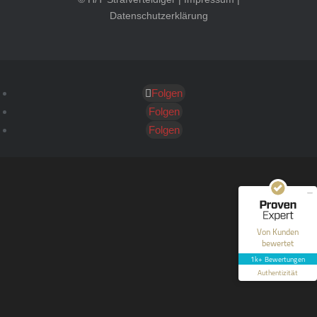
Datenschutzerklärung
Folgen
Kundenbewertungen und Erfahrungen zu
HT Strafverteidiger
Folgen
Folgen
SEHR GUT
100%
Empfehlungen auf
ProvenExpert.com
4,99 / 5,00
40
1.646
Bewertungen auf
Bewertungen von 12
Von Kunden
ProvenExpert.com
anderen Quellen
bewertet
1k+ Bewertungen
Blick aufs ProvenExpert-Profil werfen
Authentizität