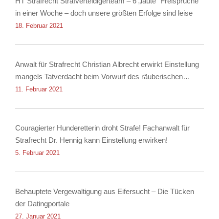
HT Strafrecht Strafverteidigerteam – 6 „laute“ Freisprüche
in einer Woche – doch unsere größten Erfolge sind leise
18. Februar 2021
Anwalt für Strafrecht Christian Albrecht erwirkt Einstellung
mangels Tatverdacht beim Vorwurf des räuberischen
Diebstahls sowie der Körperverletzung
11. Februar 2021
Couragierter Hunderetterin droht Strafe! Fachanwalt für
Strafrecht Dr. Hennig kann Einstellung erwirken!
5. Februar 2021
Behauptete Vergewaltigung aus Eifersucht – Die Tücken
der Datingportale
27. Januar 2021