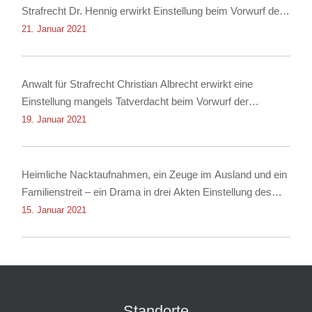
Strafrecht Dr. Hennig erwirkt Einstellung beim Vorwurf des
Besitzes von Kokain!
21. Januar 2021
Anwalt für Strafrecht Christian Albrecht erwirkt eine
Einstellung mangels Tatverdacht beim Vorwurf der
Nachstellung
19. Januar 2021
Heimliche Nacktaufnahmen, ein Zeuge im Ausland und ein
Familienstreit – ein Drama in drei Akten Einstellung des
Verfahrens dank Rechtsanwalt für Strafrecht Christian
15. Januar 2021
Albrecht
Standorte