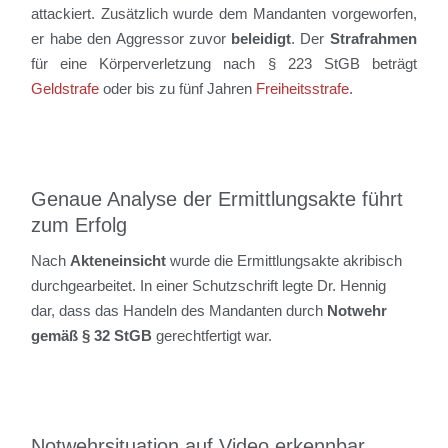
attackiert.
Zu
sätzlich
wurde
dem Mandanten
vorgeworfen,
er habe
den
Aggressor
zuvor
beleidigt
.
Der
Strafrahmen
für eine Körperverletzung nach § 223
StGB
beträgt
Geldstrafe
oder bis zu fünf Jahren
Freiheitsstrafe
.
Genaue Analyse der Ermittlungsakte führt
zum Erfolg
Nach
Akteneinsicht
wurde die Ermittlungsakte akribisch
durchgearbeitet. In
einer Schutzschrift legte Dr. Hennig
dar,
dass
das Handeln des Mandanten durch
Notwehr
gem
äß
§ 32 StGB
gerechtfertigt war.
Notwehrsituation auf Video erkennbar