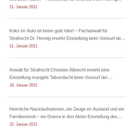
erwirkt Einstellung
21. Januar 2021
Koks im Auto ist keine gute Idee! – Fachanwalt für
Strafrecht Dr. Hennig erwirkt Einstellung beim Vorwurf des
Besitzes von Kokain!
21. Januar 2021
Anwalt für Strafrecht Christian Albrecht erwirkt eine
Einstellung mangels Tatverdacht beim Vorwurf der
Nachstellung
19. Januar 2021
Heimliche Nacktaufnahmen, ein Zeuge im Ausland und ein
Familienstreit – ein Drama in drei Akten Einstellung des
Verfahrens dank Rechtsanwalt für Strafrecht Christian
15. Januar 2021
Albrecht