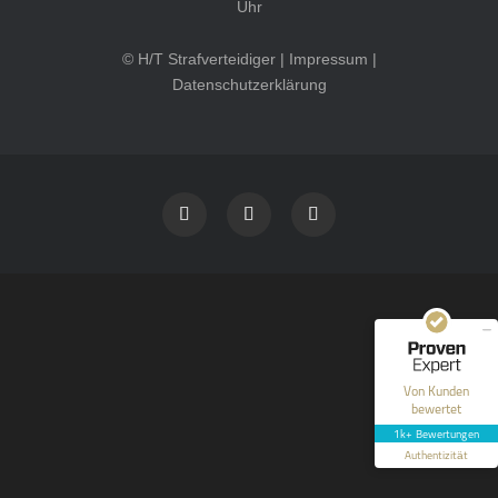
Uhr
© H/T Strafverteidiger |
Impressum
|
Datenschutzerklärung
Kundenbewertungen und Erfahrungen zu
HT Strafverteidiger
SEHR GUT
100%
Empfehlungen auf
ProvenExpert.com
4,99 / 5,00
40
1.646
Bewertungen auf
Bewertungen von 12
Von Kunden
ProvenExpert.com
anderen Quellen
bewertet
1k+ Bewertungen
Blick aufs ProvenExpert-Profil werfen
Authentizität