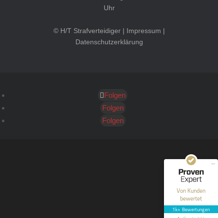
Uhr
© H/T Strafverteidiger |
Impressum
|
Datenschutzerklärung
Folgen
Kundenbewertungen und Erfahrungen zu
HT Strafverteidiger
Folgen
Folgen
SEHR GUT
100%
Empfehlungen auf
ProvenExpert.com
4,99 / 5,00
40
1.646
Bewertungen auf
Bewertungen von 12
Von Kunden
ProvenExpert.com
anderen Quellen
bewertet
1k+ Bewertungen
Blick aufs ProvenExpert-Profil werfen