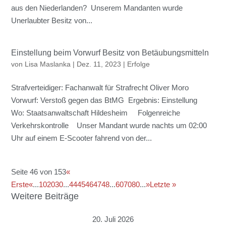
aus den Niederlanden? Unserem Mandanten wurde
Unerlaubter Besitz von...
Einstellung beim Vorwurf Besitz von Betäubungsmitteln
von
Lisa Maslanka
|
Dez. 11, 2023
|
Erfolge
Strafverteidiger: Fachanwalt für Strafrecht Oliver Moro
Vorwurf: Verstoß gegen das BtMG Ergebnis: Einstellung
Wo: Staatsanwaltschaft Hildesheim Folgenreiche
Verkehrskontrolle Unser Mandant wurde nachts um 02:00
Uhr auf einem E-Scooter fahrend von der...
Seite 46 von 153
«
Erste
«
...
10
20
30
...
44
45
46
47
48
...
60
70
80
...
»
Letzte »
Weitere Beiträge
20. Juli 2026