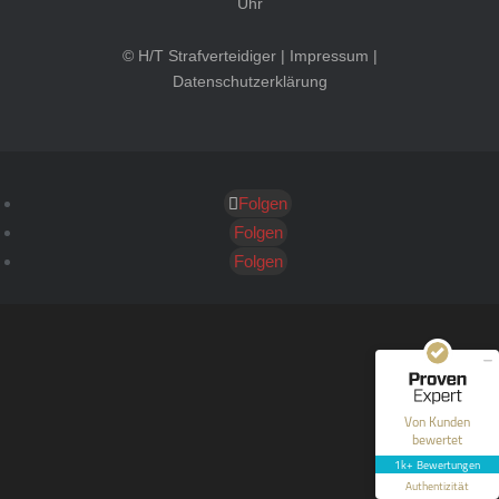
Uhr
© H/T Strafverteidiger |
Impressum
|
Datenschutzerklärung
Folgen
Kundenbewertungen und Erfahrungen zu
HT Strafverteidiger
Folgen
Folgen
SEHR GUT
100%
Empfehlungen auf
ProvenExpert.com
4,99 / 5,00
40
1.646
Bewertungen auf
Bewertungen von 12
Von Kunden
ProvenExpert.com
anderen Quellen
bewertet
1k+ Bewertungen
Blick aufs ProvenExpert-Profil werfen
Authentizität