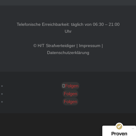
Telefonische Erreichbarkeit: täglich von 06:30 – 21:00
Uhr
© H/T Strafverteidiger |
Impressum
|
Datenschutzerklärung
Folgen
Kundenbewertungen und Erfahrungen zu
HT Strafverteidiger
Folgen
Folgen
SEHR GUT
100%
Empfehlungen auf
ProvenExpert.com
4,99 / 5,00
40
1.646