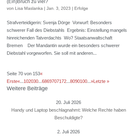
(Ein)Bruch zu viel?
von
Lisa Maslanka
|
Jan. 3, 2023
|
Erfolge
Strafverteidigerin: Svenja Dörge Vorwurf: Besonders
schwerer Fall des Diebstahls Ergebnis: Einstellung mangels
hinreichenden Tatverdachts Wo? Staatsanwaltschaft
Bremen Der Mandantin wurde ein besonders schwerer
Diebstahl vorgeworfen. Sie soll mit anderen...
Seite 70 von 153
«
Erste
«
...
10
20
30
...
68
69
70
71
72
...
80
90
100
...
»
Letzte »
Weitere Beiträge
20. Juli 2026
Handy und Laptop beschlagnahmt: Welche Rechte haben
Beschuldigte?
2. Juli 2026