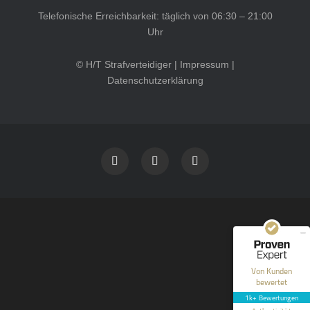
Telefonische Erreichbarkeit: täglich von 06:30 – 21:00
Uhr
© H/T Strafverteidiger |
Impressum
|
Datenschutzerklärung
Kundenbewertungen und Erfahrungen zu
HT Strafverteidiger
SEHR GUT
100%
Empfehlungen auf
ProvenExpert.com
4,99 / 5,00
40
1.646
Bewertungen auf
Bewertungen von 12
Von Kunden
ProvenExpert.com
anderen Quellen
bewertet
1k+ Bewertungen
Blick aufs ProvenExpert-Profil werfen