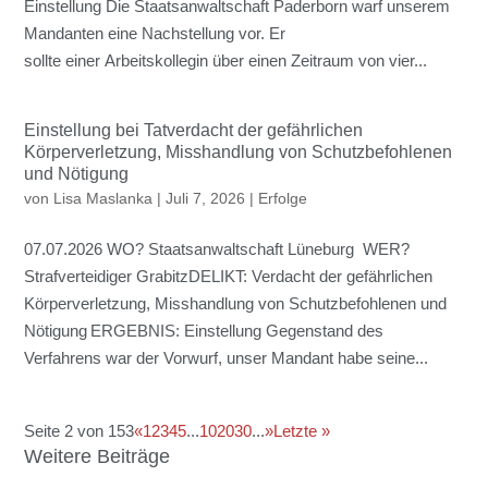
Einstellung Die Staatsanwaltschaft Paderborn warf unserem
Mandanten eine Nachstellung vor. Er
sollte einer Arbeitskollegin über einen Zeitraum von vier...
Einstellung bei Tatverdacht der gefährlichen
Körperverletzung, Misshandlung von Schutzbefohlenen
und Nötigung
von
Lisa Maslanka
|
Juli 7, 2026
|
Erfolge
07.07.2026 WO? Staatsanwaltschaft Lüneburg WER?
Strafverteidiger GrabitzDELIKT: Verdacht der gefährlichen
Körperverletzung, Misshandlung von Schutzbefohlenen und
Nötigung ERGEBNIS: Einstellung Gegenstand des
Verfahrens war der Vorwurf, unser Mandant habe seine...
Seite 2 von 153
«
1
2
3
4
5
...
10
20
30
...
»
Letzte »
Weitere Beiträge