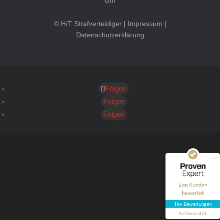
Uhr
© H/T Strafverteidiger |
Impressum
|
Datenschutzerklärung
Folgen
Kundenbewertungen und Erfahrungen zu
HT Strafverteidiger
Folgen
Folgen
SEHR GUT
100%
Empfehlungen auf
ProvenExpert.com
4,99 / 5,00
40
1.646
Bewertungen auf
Bewertungen von 12
Von Kunden
ProvenExpert.com
anderen Quellen
bewertet
1k+ Bewertungen
Blick aufs ProvenExpert-Profil werfen
Authentizität