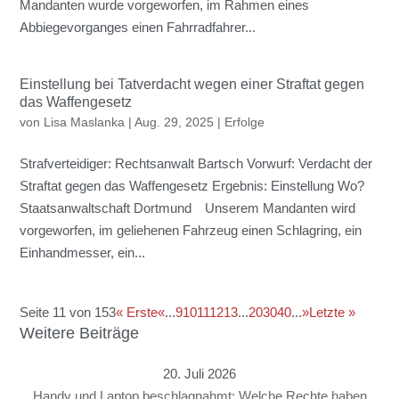
Mandanten wurde vorgeworfen, im Rahmen eines
Abbiegevorganges einen Fahrradfahrer...
Einstellung bei Tatverdacht wegen einer Straftat gegen
das Waffengesetz
von
Lisa Maslanka
|
Aug. 29, 2025
|
Erfolge
Strafverteidiger: Rechtsanwalt Bartsch Vorwurf: Verdacht der
Straftat gegen das Waffengesetz Ergebnis: Einstellung Wo?
Staatsanwaltschaft Dortmund Unserem Mandanten wird
vorgeworfen, im geliehenen Fahrzeug einen Schlagring, ein
Einhandmesser, ein...
Seite 11 von 153
« Erste
«
...
9
10
11
12
13
...
20
30
40
...
»
Letzte »
Weitere Beiträge
20. Juli 2026
Handy und Laptop beschlagnahmt: Welche Rechte haben