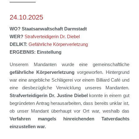
24.10.2025
WO?
Staatsanwaltschaft
Darmstadt
WER?
Strafverteidiger
in
Dr. Diebel
DELIKT:
Gefährliche Körperverletzung
ERGEBNIS:
Einstellung
Unsere
m
Mandant
en
wurde ein
e gemeinschaftliche
gefährliche Körperverletzung
vorgeworfen
.
Hintergrund
war
eine angebliche Schlägerei vor einem
Billiard
Café
und
eine diesbezügliche Verwicklung unseres Mandanten
.
Strafverteidiger
in
Dr. Justine Diebel
konnte in einem gut
begründeten Antrag herausarbeiten, dass
bereits
unklar ist,
ob unser Mandant überhaupt vor Ort war, weshalb
das
Verfahren
mangels
hinreichende
n
Tatverdacht
s
einzustellen war.