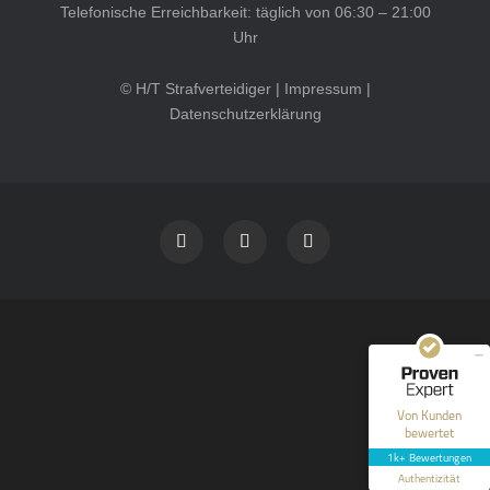
Telefonische Erreichbarkeit: täglich von 06:30 – 21:00
Uhr
© H/T Strafverteidiger |
Impressum
|
Datenschutzerklärung
Kundenbewertungen und Erfahrungen zu
HT Strafverteidiger
SEHR GUT
100%
Empfehlungen auf
ProvenExpert.com
4,99 / 5,00
40
1.646
Bewertungen auf
Bewertungen von 12
Von Kunden
ProvenExpert.com
anderen Quellen
bewertet
1k+ Bewertungen
Blick aufs ProvenExpert-Profil werfen
Authentizität