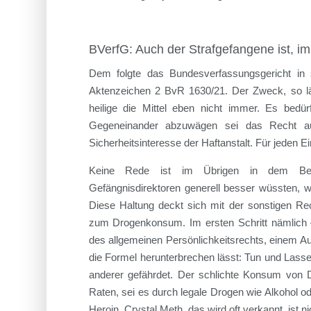
BVerfG: Auch der Strafgefangene ist, im
Dem folgte das Bundesverfassungsgericht in
Aktenzeichen 2 BvR 1630/21. Der Zweck, so l
heilige die Mittel eben nicht immer. Es bedürf
Gegeneinander abzuwägen sei das Recht auf
Sicherheitsinteresse der Haftanstalt. Für jeden Ei
Keine Rede ist im Übrigen in dem Besc
Gefängnisdirektoren generell besser wüssten, wa
Diese Haltung deckt sich mit der sonstigen R
zum Drogenkonsum. Im ersten Schritt nämlich –
des allgemeinen Persönlichkeitsrechts, einem Au
die Formel herunterbrechen lässt: Tun und Lasse
anderer gefährdet. Der schlichte Konsum von D
Raten, sei es durch legale Drogen wie Alkohol od
Heroin, Crystal Meth, das wird oft verkannt, ist n