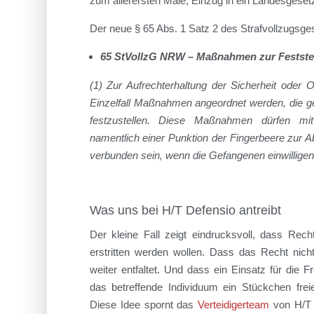
zum allerersten Male, Einzug in ein Landesgesetz
Der neue § 65 Abs. 1 Satz 2 des Strafvollzugsges
65 StVollzG NRW – Maßnahmen zur Festste
(1) Zur Aufrechterhaltung der Sicherheit oder 
Einzelfall Maßnahmen angeordnet werden, die ge
festzustellen. Diese Maßnahmen dürfen mit 
namentlich einer Punktion der Fingerbeere zur A
verbunden sein, wenn die Gefangenen einwillige
Was uns bei H/T Defensio antreibt
Der kleine Fall zeigt eindrucksvoll, dass Rec
erstritten werden wollen. Dass das Recht nich
weiter entfaltet. Und dass ein Einsatz für die F
das betreffende Individuum ein Stückchen frei
Diese Idee spornt das
Verteidigerteam
von H/T 