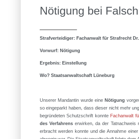
Nötigung bei Falsc
Strafverteidiger: Fachanwalt für Strafrecht D
Vorwurf: Nötigung
Ergebnis: Einstellung
Wo? Staatsanwaltschaft Lüneburg
Unserer Mandantin wurde eine
Nötigung
vorgew
so eingeparkt haben
, dass dieser nicht mehr un
begründeten S
chutzschrift konnte
Fachanwalt fü
des Verfahrens
erwirken, da der Tatnachweis n
erbracht werden konnte und die Annahme einer 
abwegig war.
Die Staatsanwaltschaft folgte dem A