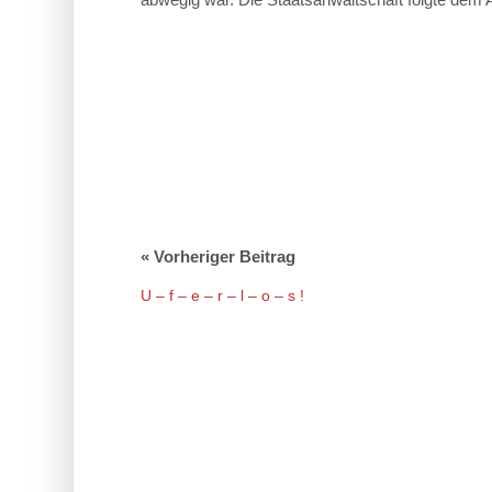
U – f – e – r – l – o – s !