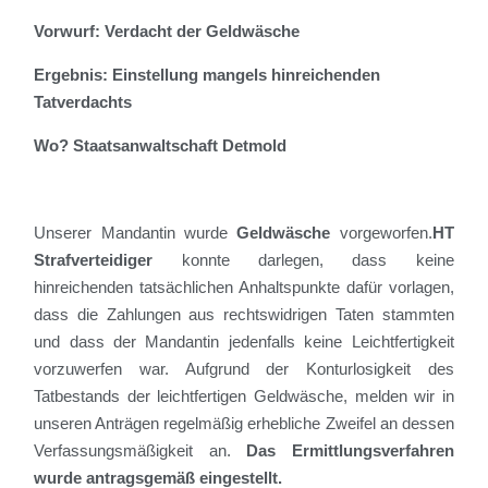
Vorwurf:
Verdacht der Geldwäsche
Ergebnis: Einstellung mangels hinreichenden
Tatverdachts
Wo? Staatsanwaltschaft Detmold
Unserer Mandant
in
wurde
Geldwäsche
vorgeworfen
.
HT
Strafverteidiger
konnte
darlegen, dass
keine
hinreichenden tatsächlichen Anhaltspunkte dafür vorlagen,
dass die Zahlungen aus rechtswidrigen Taten stammten
und dass der Mandantin jedenfalls keine Leichtfertigkeit
vorzuwerfen
w
a
r
. Aufgrund der Konturlosigkeit des
Tatbestands der leichtfertigen Geldwäsche, melden wir
in
unseren Anträgen
regelmäßig erhebliche Zweifel an dessen
Verfassungsmäßigkeit an.
Das Ermittlungsverfahren
wurde antragsgemäß eingestellt.