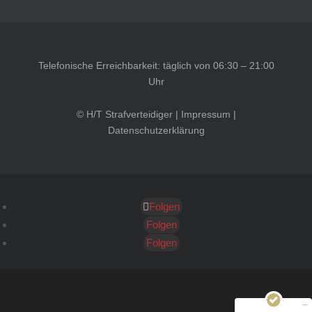
Telefonische Erreichbarkeit: täglich von 06:30 – 21:00
Uhr
© H/T Strafverteidiger |
Impressum
|
Datenschutzerklärung
Folgen
Kundenbewertungen und Erfahrungen zu
HT Strafverteidiger
Folgen
Folgen
SEHR GUT
100%
Empfehlungen auf
ProvenExpert.com
4,99 / 5,00