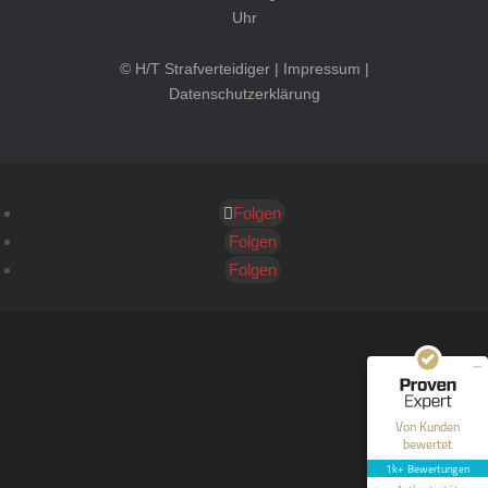
Uhr
© H/T Strafverteidiger |
Impressum
|
Datenschutzerklärung
Folgen
Kundenbewertungen und Erfahrungen zu
HT Strafverteidiger
Folgen
Folgen
SEHR GUT
100%
Empfehlungen auf
ProvenExpert.com
4,99 / 5,00
40
1.646
Bewertungen auf
Bewertungen von 12
Von Kunden
ProvenExpert.com
anderen Quellen
bewertet
1k+ Bewertungen
Blick aufs ProvenExpert-Profil werfen