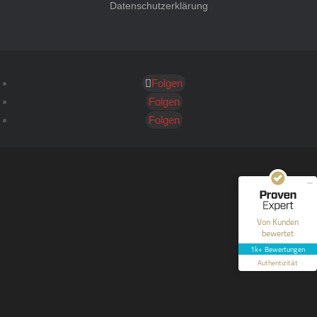
Datenschutzerklärung
Folgen
Kundenbewertungen und Erfahrungen zu
HT Strafverteidiger
Folgen
Folgen
SEHR GUT
100%
Empfehlungen auf
ProvenExpert.com
4,99 / 5,00
40
1.646
Bewertungen auf
Bewertungen von 12
Von Kunden
ProvenExpert.com
anderen Quellen
bewertet
1k+ Bewertungen
Blick aufs ProvenExpert-Profil werfen
Authentizität