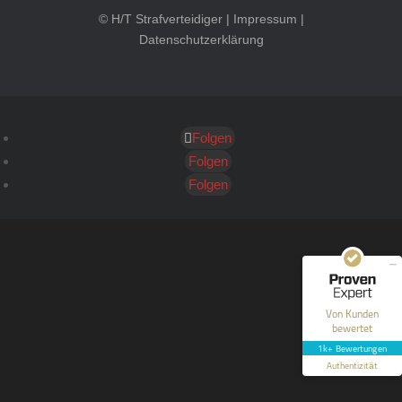
© H/T Strafverteidiger |
Impressum
|
Datenschutzerklärung
Folgen
Kundenbewertungen und Erfahrungen zu
HT Strafverteidiger
Folgen
Folgen
SEHR GUT
100%
Empfehlungen auf
ProvenExpert.com
4,99 / 5,00
40
1.646
Bewertungen auf
Bewertungen von 12
Von Kunden
ProvenExpert.com
anderen Quellen
bewertet
1k+ Bewertungen
Blick aufs ProvenExpert-Profil werfen
Authentizität