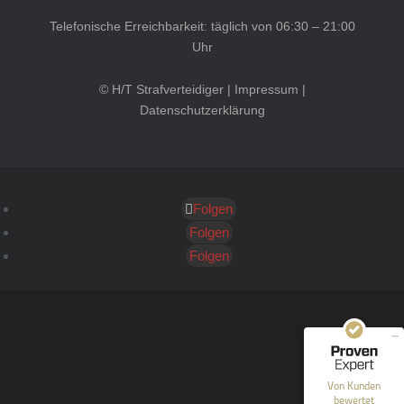
Telefonische Erreichbarkeit: täglich von 06:30 – 21:00
Uhr
© H/T Strafverteidiger |
Impressum
|
Datenschutzerklärung
Folgen
Kundenbewertungen und Erfahrungen zu
HT Strafverteidiger
Folgen
Folgen
SEHR GUT
100%
Empfehlungen auf
ProvenExpert.com
4,99 / 5,00
40
1.646
Bewertungen auf
Bewertungen von 12
Von Kunden
ProvenExpert.com
anderen Quellen
bewertet