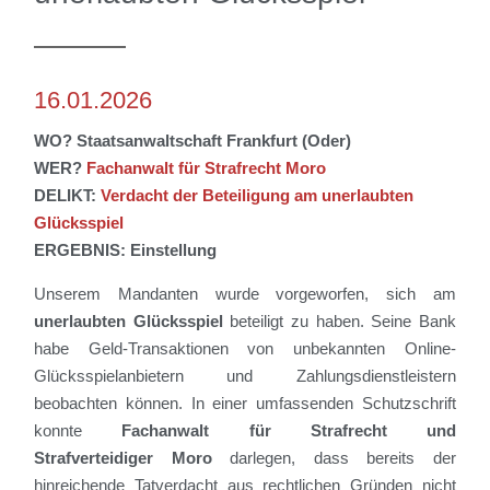
16.01.2026
WO? Staatsanwaltschaft Frankfurt (Oder)
WER?
Fachanwalt für Strafrecht Moro
DELIKT:
Verdacht der
Beteiligung am unerlaubten
Glücksspiel
ERGEBNIS: Einstellung
Unserem Mandanten wurde vorgeworfen,
sich am
unerlaubten Glücksspiel
beteiligt zu haben
.
Seine Bank
habe Geld-Transaktionen von unbekannten Online-
Glücksspielanbietern und
Zahlungs
dienstleistern
beobachten können.
In einer umfassenden Schutzschrift
konnte
Fachanwalt für Strafrecht
und
Strafverteidiger
Moro
darlegen,
dass
bereits der
hinreichende Tatverdacht aus rechtlichen Gründen nicht