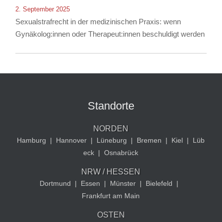
2. September 2025
Sexualstrafrecht in der medizinischen Praxis: wenn
Gynäkolog:innen oder Therapeut:innen beschuldigt werden
Standorte
NORDEN
Hamburg
|
Hannover
|
Lüneburg
|
Bremen
|
Kiel
|
Lüb
eck
|
Osnabrück
NRW / HESSEN
Dortmund
|
Essen
|
Münster
|
Bielefeld
|
Frankfurt am Main
OSTEN