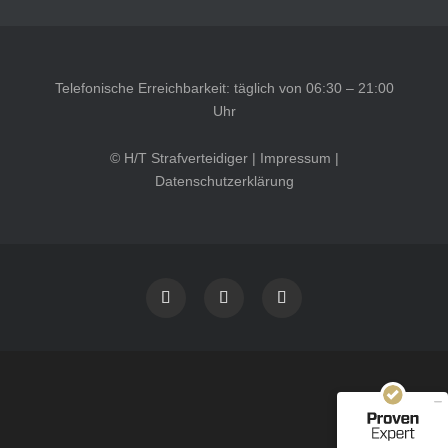
Telefonische Erreichbarkeit: täglich von 06:30 – 21:00
Uhr
© H/T Strafverteidiger |
Impressum
|
Datenschutzerklärung
Kundenbewertungen und Erfahrungen zu
HT Strafverteidiger
SEHR GUT
100%
Empfehlungen auf
ProvenExpert.com
4,99 / 5,00
40
1.646
Bewertungen auf
Bewertungen von 12