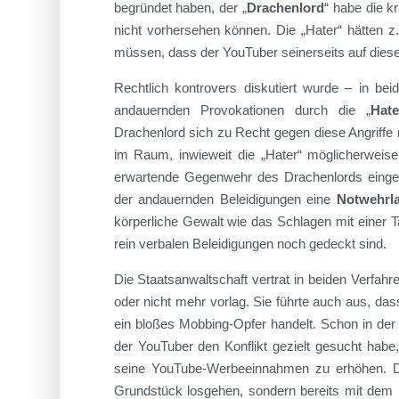
begründet haben, der „
Drachenlord
“ habe die k
nicht vorhersehen können. Die „Hater“ hätten z
müssen, dass der YouTuber seinerseits auf dies
Rechtlich kontrovers diskutiert wurde – in bei
andauernden Provokationen durch die „
Hate
Drachenlord sich zu Recht gegen diese Angriffe m
im Raum, inwieweit die „Hater“ möglicherweise 
erwartende Gegenwehr des Drachenlords eingewi
der andauernden Beleidigungen eine
Notwehrl
körperliche Gewalt wie das Schlagen mit einer
rein verbalen Beleidigungen noch gedeckt sind.
Die Staatsanwaltschaft vertrat in beiden Verfahr
oder nicht mehr vorlag. Sie führte auch aus, das
ein bloßes Mobbing-Opfer handelt. Schon in der 
der YouTuber den Konflikt gezielt gesucht hab
seine YouTube-Werbeeinnahmen zu erhöhen. D
Grundstück losgehen, sondern bereits mit dem P