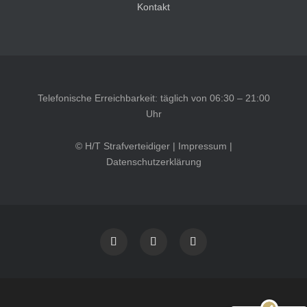
Kontakt
Telefonische Erreichbarkeit: täglich von 06:30 – 21:00
Uhr
© H/T Strafverteidiger |
Impressum
|
Datenschutzerklärung
Kundenbewertungen und Erfahrungen zu
HT Strafverteidiger
SEHR GUT
100%
Empfehlungen auf
ProvenExpert.com
4,99 / 5,00