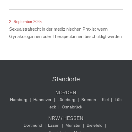
2. September 2025
Sexualstrafrecht in der medizinischen Praxis: wenn
Gynäkolog:innen oder Therapeut:innen beschuldigt werden
Standorte
NORDEN
Hamburg
|
Hannover
|
Lüneburg
|
Bremen
|
Kiel
|
Lüb
eck
|
Osnabrück
NRW / HESSEN
Dortmund
|
Essen
|
Münster
|
Bielefeld
|