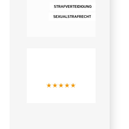
STRAFVERTEIDIGUNG
SEXUALSTRAFRECHT
Was Mandanten
über uns sagen
★
★
★
★
★