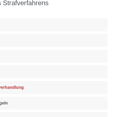
 Strafverfahrens
tverhandlung
geln