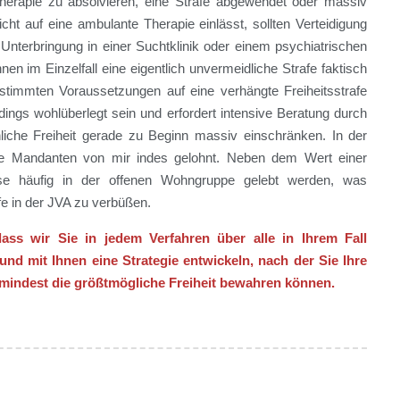
Therapie zu absolvieren, eine Strafe abgewendet oder massiv
ht auf eine ambulante Therapie einlässt, sollten Verteidigung
Unterbringung in einer Suchtklinik oder einem psychiatrischen
 im Einzelfall eine eigentlich unvermeidliche Strafe faktisch
estimmten Voraussetzungen auf eine verhängte Freiheitsstrafe
dings wohlüberlegt sein und erfordert intensive Beratung durch
nliche Freiheit gerade zu Beginn massiv einschränken. In der
ige Mandanten von mir indes gelohnt. Neben dem Wert einer
eise häufig in der offenen Wohngruppe gelebt werden, was
fe in der JVA zu verbüßen.
 dass wir Sie in jedem Verfahren über alle in Ihrem Fall
nd mit Ihnen eine Strategie entwickeln, nach der Sie Ihre
umindest die größtmögliche Freiheit bewahren können.