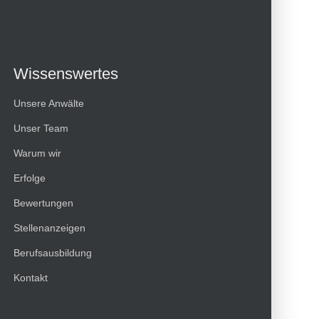
Wissenswertes
Unsere Anwälte
Unser Team
Warum wir
Erfolge
Bewertungen
Kundenbewertungen und Erfahrungen zu
Stellenanzeigen
HT Strafverteidiger
Berufsausbildung
100%
SEHR GUT
Kontakt
Empfehlungen auf
ProvenExpert.com
4,99 / 5,00