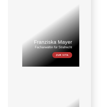
Franziska Mayer
Fachanwältin für Strafrecht
ZUR VITA