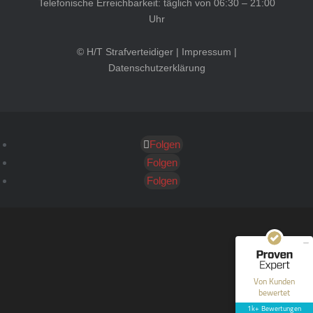
Telefonische Erreichbarkeit: täglich von 06:30 – 21:00
Uhr
© H/T Strafverteidiger |
Impressum
|
Datenschutzerklärung
Folgen
Kundenbewertungen und Erfahrungen zu
HT Strafverteidiger
Folgen
Folgen
SEHR GUT
100%
Empfehlungen auf
ProvenExpert.com
4,99 / 5,00
40
1.646
Bewertungen auf
Bewertungen von 12
Von Kunden
ProvenExpert.com
anderen Quellen
bewertet
1k+ Bewertungen