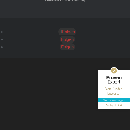
Datenschutzerklärung
Folgen
Kundenbewertungen und Erfahrungen zu
HT Strafverteidiger
Folgen
Folgen
SEHR GUT
100%
Empfehlungen auf
ProvenExpert.com
4,99 / 5,00
40
1.646
Bewertungen auf
Bewertungen von 12
Von Kunden
ProvenExpert.com
anderen Quellen
bewertet
1k+ Bewertungen
Blick aufs ProvenExpert-Profil werfen
Authentizität