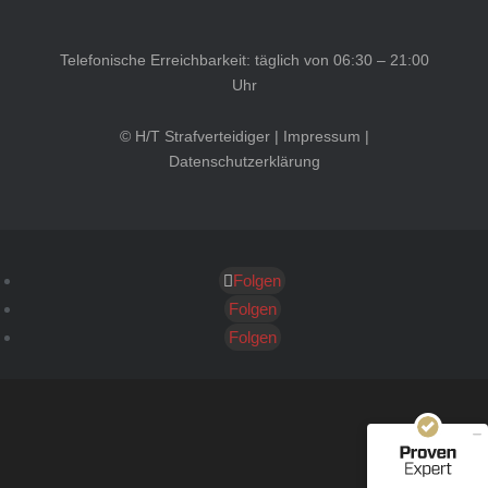
Telefonische Erreichbarkeit: täglich von 06:30 – 21:00
Uhr
© H/T Strafverteidiger |
Impressum
|
Datenschutzerklärung
Folgen
Kundenbewertungen und Erfahrungen zu
HT Strafverteidiger
Folgen
Folgen
SEHR GUT
100%
Empfehlungen auf
ProvenExpert.com
4,99 / 5,00
40
1.646
Bewertungen auf
Bewertungen von 12